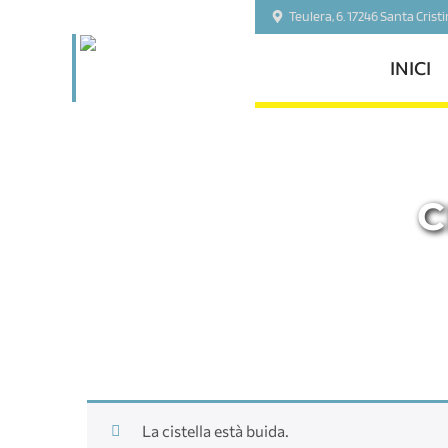
Teulera, 6. 17246 Santa Crist
INICI
C
La cistella està buida.