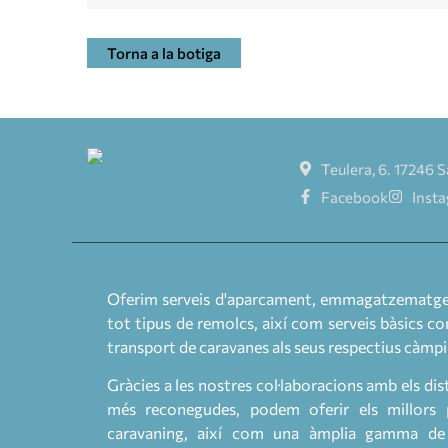
Torna a la botiga
Teulera, 6. 17246 S
Facebook
Inst
Oferim serveis d'aparcament, emmagatzematge i
tot tipus de remolcs, així com serveis bàsics co
transport de caravanes als seus respectius càmpi
Gràcies a les nostres col·laboracions amb els dis
més reconegudes, podem oferir els millors 
caravaning, així com una àmplia gamma de r