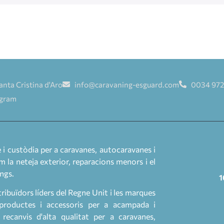
anta Cristina d'Aro
info@caravaning-esguard.com
0034 972
agram
 custòdia per a caravanes, autocaravanes i
m la neteja exterior, reparacions menors i el
ngs.
1
tribuïdors líders del Regne Unit i les marques
productes i accessoris per a acampada i
ecanvis d'alta qualitat per a caravanes,