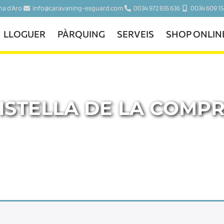
ina d'Aro
info@caravaning-esguard.com
0034 972 835 636
0034 609 15
LLOGUER
PÀRQUING
SERVEIS
SHOP ONLIN
ISTELLA DE LA COMP