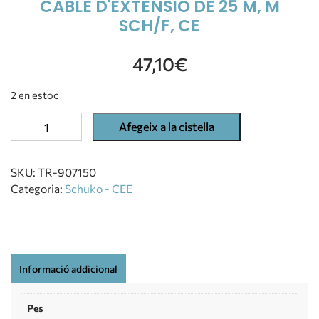
CABLE D'EXTENSIÓ DE 25 M, M
SCH/F, CE
47,10
€
2 en estoc
Afegeix a la cistella
SKU:
TR-907150
Categoria:
Schuko - CEE
Informació addicional
Pes