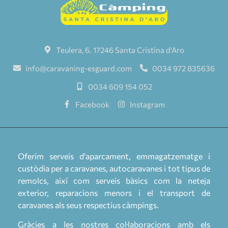
Teulera, 6. 17246 Santa Cristina d'Aro
info@caravaning-esguard.com
0034 972 835636
0034 609 154 052
Facebook
Instagram
Oferim serveis d'aparcament, emmagatzematge i
custòdia per a caravanes, autocaravanes i tot tipus de
remolcs, així com serveis bàsics com la neteja
exterior, reparacions menors i el transport de
caravanes als seus respectius càmpings.
Gràcies a les nostres col·laboracions amb els