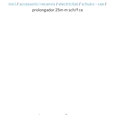
inici
/
accessoris i recanvis
/
electricitat
/
schuko - cee
/
prolongador 25m m sch/f ce