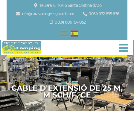
Teulera, 6. 17246 Santa Cristina d'Aro
info@caravaning-esguard.com
0034 972 835 636
0034 609 154 052
CABLE D'EXTENSIÓ DE 25 M,
M SCH/F, CE