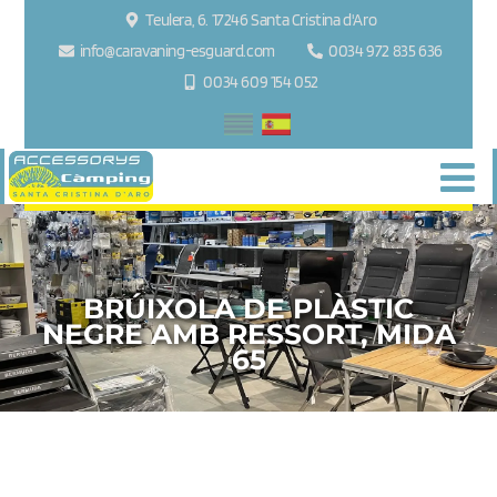
Teulera, 6. 17246 Santa Cristina d'Aro
info@caravaning-esguard.com
0034 972 835 636
0034 609 154 052
BRÚIXOLA DE PLÀSTIC
NEGRE AMB RESSORT, MIDA
65