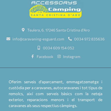
Teulera, 6. 17246 Santa Cristina d'Aro
info@caravaning-esguard.com
0034 972 835636
0034 609 154 052
Facebook
Instagram
Oferim serveis d'aparcament, emmagatzematge i
custòdia per a caravanes, autocaravanes i tot tipus de
remolcs, així com serveis bàsics com la neteja
exterior, reparacions menors i el transport de
caravanes als seus respectius càmpings.