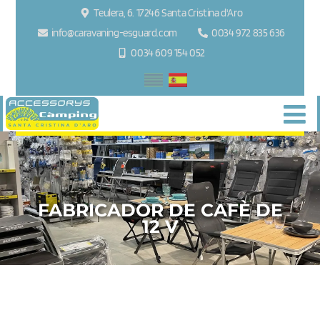
Teulera, 6. 17246 Santa Cristina d'Aro
info@caravaning-esguard.com
0034 972 835 636
0034 609 154 052
FABRICADOR DE CAFÈ DE
12 V