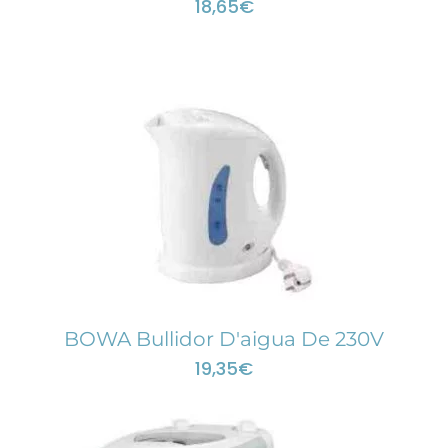
18,65
€
BOWA Bullidor D'aigua De 230V
19,35
€