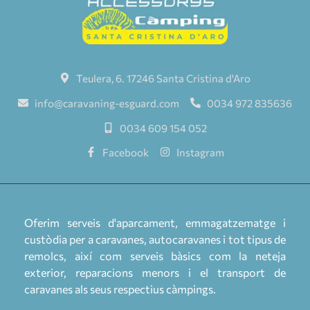
Teulera, 6. 17246 Santa Cristina d'Aro
info@caravaning-esguard.com
0034 972 835636
0034 609 154 052
Facebook
Instagram
Oferim serveis d'aparcament, emmagatzematge i
custòdia per a caravanes, autocaravanes i tot tipus de
remolcs, així com serveis bàsics com la neteja
exterior, reparacions menors i el transport de
caravanes als seus respectius càmpings.