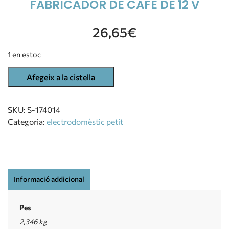
FABRICADOR DE CAFÈ DE 12 V
26,65
€
1 en estoc
Afegeix a la cistella
SKU:
S-174014
Categoria:
electrodomèstic petit
Informació addicional
Pes
2,346 kg