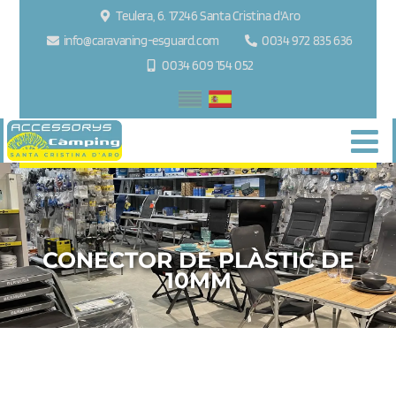
Teulera, 6. 17246 Santa Cristina d'Aro
info@caravaning-esguard.com
0034 972 835 636
0034 609 154 052
CONECTOR DE PLÀSTIC DE
10MM