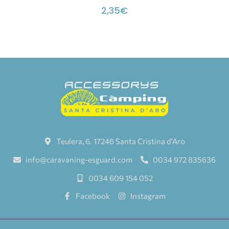
2,35
€
Teulera, 6. 17246 Santa Cristina d'Aro
info@caravaning-esguard.com
0034 972 835636
0034 609 154 052
Facebook
Instagram