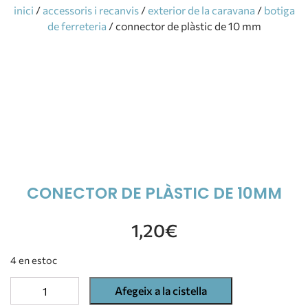
inici
/
accessoris i recanvis
/
exterior de la caravana
/
botiga
de ferreteria
/ connector de plàstic de 10 mm
CONECTOR DE PLÀSTIC DE 10MM
1,20
€
4 en estoc
Afegeix a la cistella