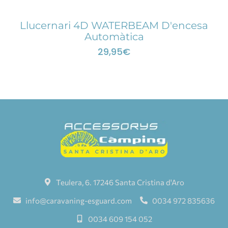
Llucernari 4D WATERBEAM D'encesa
Automàtica
29,95
€
Teulera, 6. 17246 Santa Cristina d'Aro
info@caravaning-esguard.com
0034 972 835636
0034 609 154 052