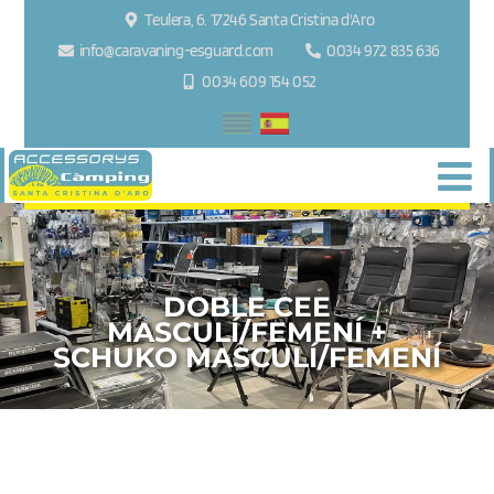
Teulera, 6. 17246 Santa Cristina d'Aro
info@caravaning-esguard.com
0034 972 835 636
0034 609 154 052
DOBLE CEE
MASCULÍ/FEMENÍ +
SCHUKO MASCULÍ/FEMENÍ