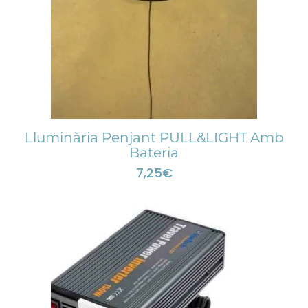
Lluminària Penjant PULL&LIGHT Amb
Bateria
7,25
€