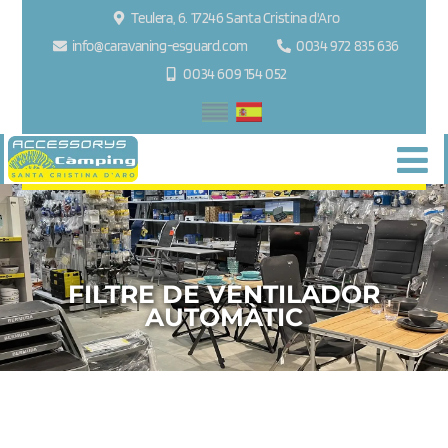
Teulera, 6. 17246 Santa Cristina d'Aro
info@caravaning-esguard.com
0034 972 835 636
0034 609 154 052
FILTRE DE VENTILADOR
AUTOMÀTIC