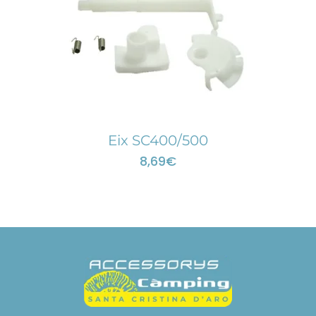
Eix SC400/500
8,69
€