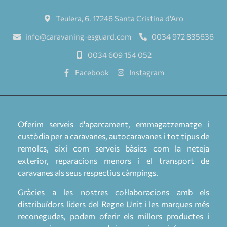
Teulera, 6. 17246 Santa Cristina d'Aro
info@caravaning-esguard.com
0034 972 835636
0034 609 154 052
Facebook
Instagram
Oferim serveis d'aparcament, emmagatzematge i
custòdia per a caravanes, autocaravanes i tot tipus de
remolcs, així com serveis bàsics com la neteja
exterior, reparacions menors i el transport de
caravanes als seus respectius càmpings.
Gràcies a les nostres col·laboracions amb els
distribuïdors líders del Regne Unit i les marques més
reconegudes, podem oferir els millors productes i