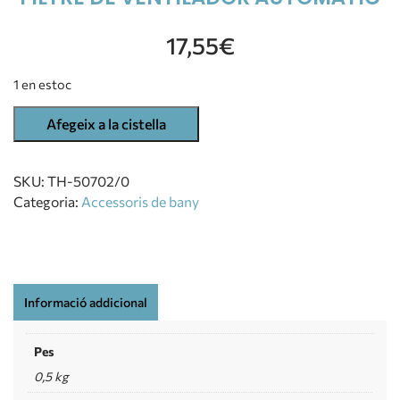
17,55
€
1 en estoc
Afegeix a la cistella
SKU:
TH-50702/0
Categoria:
Accessoris de bany
Informació addicional
Pes
0,5 kg