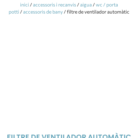
inici
/
accessoris i recanvis
/
aigua
/
wc / porta
potti
/
accessoris de bany
/ filtre de ventilador automàtic
FILTRE DE VENTILADOR AUTOMÀTIC