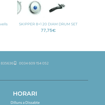
vells
SKIPPER 8+1 20 DIAM DRUM SET
77,75
€
 835636
0034 609 154 052
HORARI
Dilluns a Dissabte