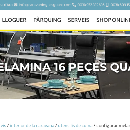
ina d'Aro
info@caravaning-esguard.com
0034 972 835 636
0034 609 15
LLOGUER
PÀRQUING
SERVEIS
SHOP ONLIN
ELAMINA 16 PEÇES Q
nvis
/
interior de la caravana
/
utensilis de cuina
/ configurar mela