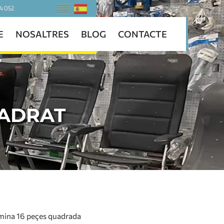
4 052
E
NOSALTRES
BLOG
CONTACTE
UADRAT
mina 16 peçes quadrada