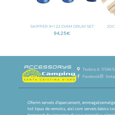
SKIPPER 9+1 22 DIAM DRUM SET
JOC
94,25
€
Teulera, 6. 17246 S
Facebook
Inst
Oferim serveis d'aparcament, emmagatzematge i
tot tipus de remolcs, així com serveis bàsics co
transport de caravanes als seus respectius càmpi