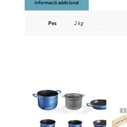
Informació addicional
Pes
2 kg