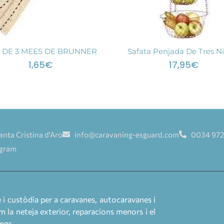
 DE 3 MEES DE BRUNNER
Safata Penjada De Tres Ni
1,65
€
17,95
€
anta Cristina d'Aro
info@caravaning-esguard.com
0034 972
agram
 custòdia per a caravanes, autocaravanes i
m la neteja exterior, reparacions menors i el
ngs.