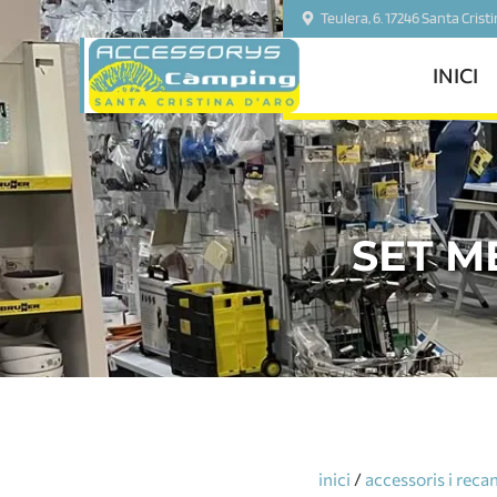
Teulera, 6. 17246 Santa Crist
INICI
SET M
inici
/
accessoris i reca