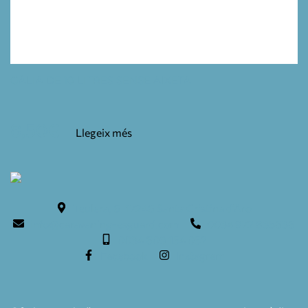
GÀLIA DE 10 LITRES SENSE AIXETA
8,50
€
Llegeix més
Teulera, 6. 17246 Santa Cristina d'Aro
info@caravaning-esguard.com
0034 972 835636
0034 609 154 052
Facebook
Instagram