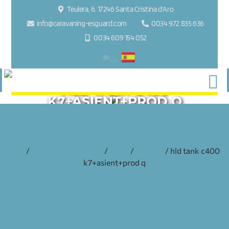
Teulera, 6. 17246 Santa Cristina d'Aro
info@caravaning-esguard.com
0034 972 835 636
0034 609 154 052
HLD TANK C400
K7+ASIENT+PROD Q
inici
/
accessoris i recanvis
/
aigua
/
dipòsits
/ hld tank c400
k7+asient+prod q
HLD TANK C400 K7+ASIENT+PROD Q