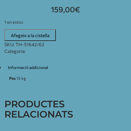
159,00
€
1 en estoc
Afegeix a la cistella
SKU:
TH-51642/62
Categoria:
Dipòsits
Informació addicional
Pes
15 kg
PRODUCTES
RELACIONATS