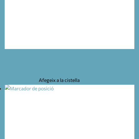
FIAMMA ROLL TANK 23W (TANC DE RESIDUS)
58,50
€
Afegeix a la cistella