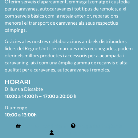
Oferim serveis d'aparcament, emmagatzematge i custòdia
per a caravanes, autocaravanes i tot tipus de remolcs, així
com serveis bàsics com la neteja exterior, reparacions
menors i el transport de caravanes als seus respectius
càmpings.
Gràcies a les nostres col·laboracions amb els distribuïdors
líders del Regne Unit i les marques més reconegudes, podem
oferir els millors productes i accessoris per a acampada i
caravaning, així com una àmplia gamma de recanvis d'alta
qualitat per a caravanes, autocaravanes i remolcs.
HORARI
Dilluns a Dissabte
10:00 a 14:00 h – 17:00 a 20:00 h
Diumenge
10:00 a 13:00h
Termes i condicions
Preguntes freqüents
El meu compte