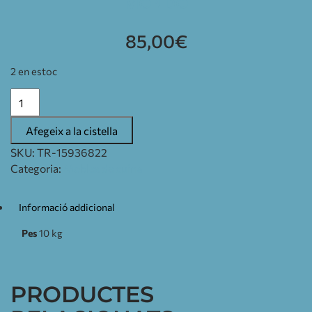
MONDO
85,00
€
2 en estoc
Afegeix a la cistella
SKU:
TR-15936822
Categoria:
Mobles de cuina
Informació addicional
Pes
10 kg
PRODUCTES