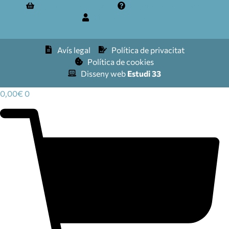
Termes i condicions
Preguntes freqüents
El meu compte
Avís legal
Política de privacitat
Política de cookies
Disseny web
Estudi 33
0,00
€
0