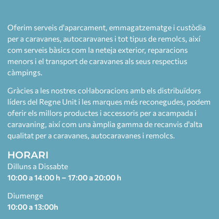
Oferim serveis d'aparcament, emmagatzematge i custòdia
per a caravanes, autocaravanes i tot tipus de remolcs, així
com serveis bàsics com la neteja exterior, reparacions
menors i el transport de caravanes als seus respectius
càmpings.
Gràcies a les nostres col·laboracions amb els distribuïdors
líders del Regne Unit i les marques més reconegudes, podem
oferir els millors productes i accessoris per a acampada i
caravaning, així com una àmplia gamma de recanvis d'alta
qualitat per a caravanes, autocaravanes i remolcs.
HORARI
Dilluns a Dissabte
10:00 a 14:00 h – 17:00 a 20:00 h
Diumenge
10:00 a 13:00h