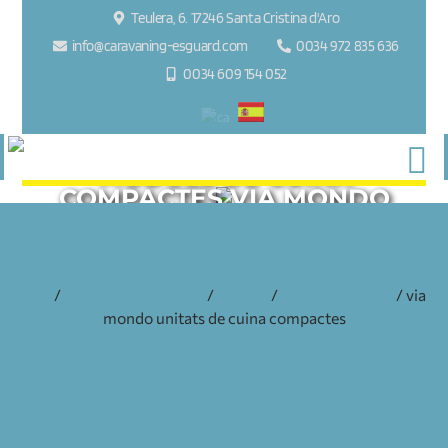
Teulera, 6. 17246 Santa Cristina d'Aro
info@caravaning-esguard.com
0034 972 835 636
0034 609 154 052
MÒDULS DE CUINA
COMPACTES VIA MONDO
inici
/
accessoris i recanvis
/
mobles
/
mobles de cuina
/ via
mondo unitats de cuina compactes
MÒDULS DE CUINA COMPACTES VIA