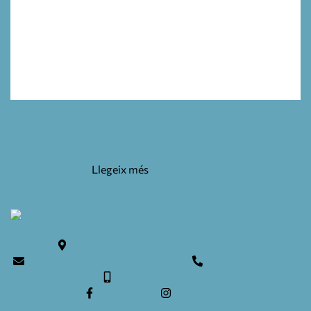
ARMARI DE CUINA GREU CTW MERCURY
152,75
€
Llegeix més
Teulera, 6. 17246 Santa Cristina d'Aro
info@caravaning-esguard.com
0034 972 835636
0034 609 154 052
Facebook
Instagram