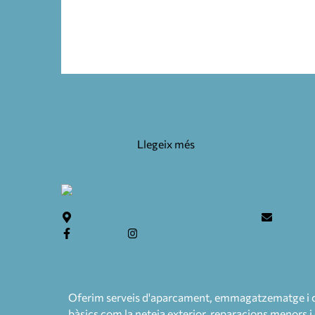
FOSCURIT 100×70 COBERTA BEIGE
79,45
€
Llegeix més
Teulera, 6. 17246 Santa Cristina d'Aro
info@c
Facebook
Instagram
Oferim serveis d'aparcament, emmagatzematge i cus
bàsics com la neteja exterior, reparacions menors i