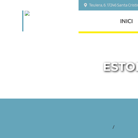
Teulera, 6. 17246 Santa Crist
INICI
ESTO
inici
/
accessoris 