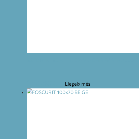
ESTOR INTEGRAT 1760×810 GRIS RASTROLLO S
169,30
€
Llegeix més