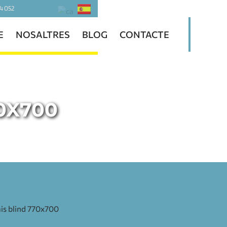
4 052
E
NOSALTRES
BLOG
CONTACTE
0X700
is blind 770x700