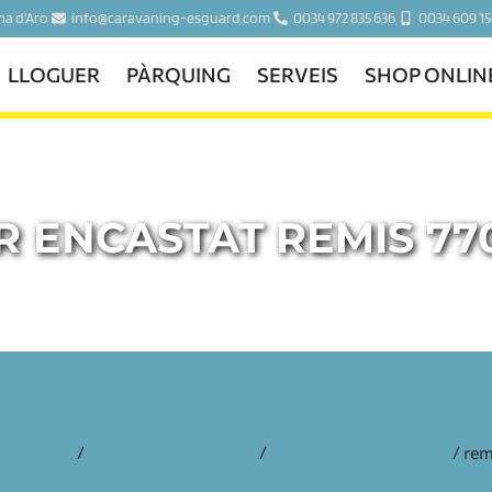
ina d'Aro
info@caravaning-esguard.com
0034 972 835 636
0034 609 15
LLOGUER
PÀRQUING
SERVEIS
SHOP ONLIN
R ENCASTAT REMIS 77
i recanvis
/
interior de la caravana
/
persianes i mosquiteres
/ rem