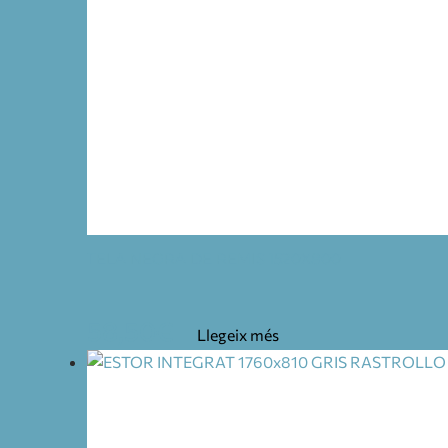
TELA NEGRA DE REMIS 1520X800
58,50
€
Llegeix més