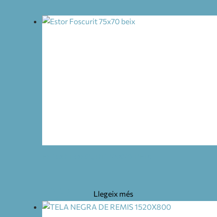
ESTOR FOSCURIT 75X70 BEIX
73,25
€
Llegeix més