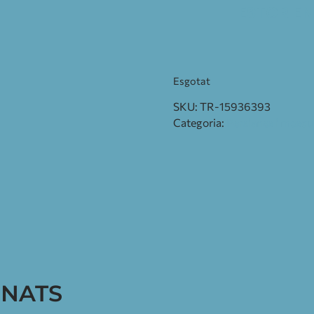
ESTOR EN
Esgotat
SKU:
TR-15936393
Categoria:
Persianes i mosqu
ONATS