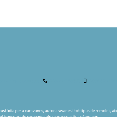
aravaning-esguard.com
0034 972 835636
0034 609 154
tòdia per a caravanes, autocaravanes i tot tipus de remolcs, aix
 el transport de caravanes als seus respectius càmpings.