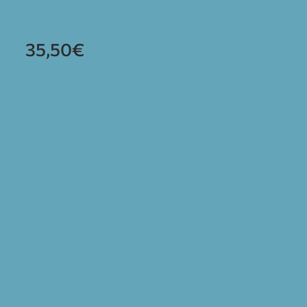
CASTAT REMIS 770X700
35,50
€
iteres