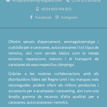
info@caravaning-esguard.com
0034 972 835636
0034 609 154 052
Facebook
Instagram
Oferim serveis d'aparcament, emmagatzematge i
custòdia per a caravanes, autocaravanes i tot tipus de
remolcs, així com serveis bàsics com la neteja
exterior, reparacions menors i el transport de
caravanes als seus respectius càmpings.
Gràcies a les nostres col·laboracions amb els
distribuïdors líders del Regne Unit i les marques més
reconegudes, podem oferir els millors productes i
accessoris per a acampada i caravaning, així com una
àmplia gamma de recanvis d'alta qualitat per a
caravanes, autocaravanes i remolcs.