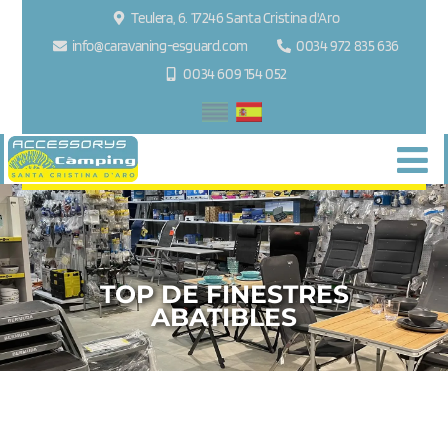
Teulera, 6. 17246 Santa Cristina d'Aro
info@caravaning-esguard.com
0034 972 835 636
0034 609 154 052
TOP DE FINESTRES
ABATIBLES