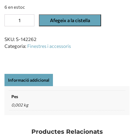
6 en estoc
Afegeix a la cistella
SKU:
S-142262
Categoria:
Finestres i accessoris
Informació addicional
Pes
0,002 kg
Productes Relacionats