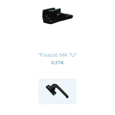
"Fixació MK "U"
0,37
€