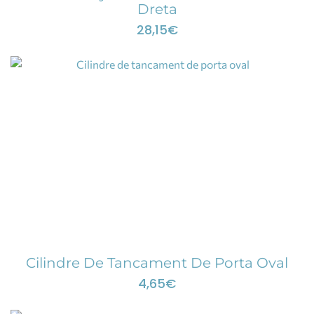
Dreta
28,15
€
Cilindre De Tancament De Porta Oval
4,65
€