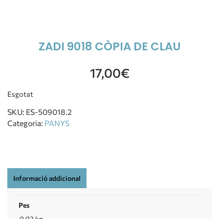
ZADI 9018 CÒPIA DE CLAU
17,00
€
Esgotat
SKU:
ES-509018.2
Categoria:
PANYS
Informació addicional
Pes
0,02 kg