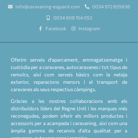
info@caravaning-esguard.com
0034 972 835636
0034 609 154 052
Facebook
Instagram
Oferim serveis d'aparcament, emmagatzematge i
custòdia per a caravanes, autocaravanes i tot tipus de
remolcs, així com serveis bàsics com la neteja
exterior, reparacions menors i el transport de
caravanes als seus respectius càmpings.
Gràcies a les nostres col·laboracions amb els
distribuïdors líders del Regne Unit i les marques més
reconegudes, podem oferir els millors productes i
accessoris per a acampada i caravaning, així com una
àmplia gamma de recanvis d'alta qualitat per a
caravanes, autocaravanes i remolcs.