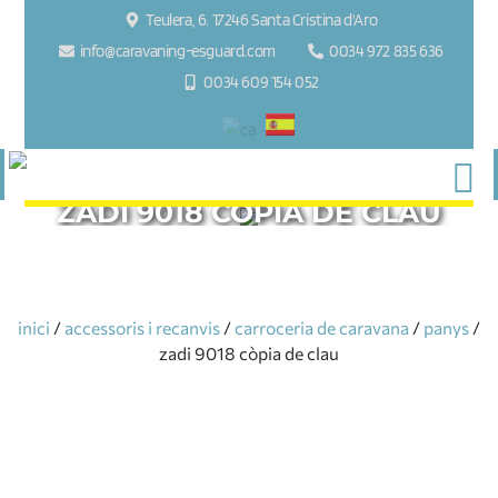
Teulera, 6. 17246 Santa Cristina d'Aro
info@caravaning-esguard.com
0034 972 835 636
0034 609 154 052
ZADI 9018 CÒPIA DE CLAU
inici
/
accessoris i recanvis
/
carroceria de caravana
/
panys
/
zadi 9018 còpia de clau