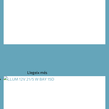
BOMBETA DE PERA DE 12 V I 21/5 W AMB CASQUET DE
BAIONETA
0,80
€
Llegeix més