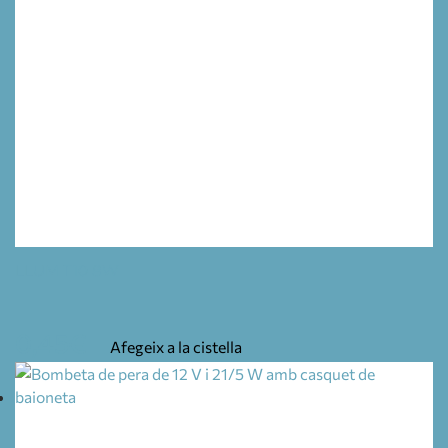
LLUM T10 8W
0,45
€
Afegeix a la cistella