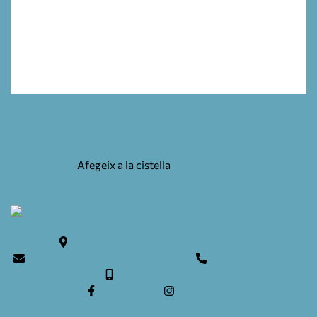
LLUM 12V 21/5 W BAY 15D
0,55
€
Afegeix a la cistella
Teulera, 6. 17246 Santa Cristina d'Aro
info@caravaning-esguard.com
0034 972 835636
0034 609 154 052
Facebook
Instagram