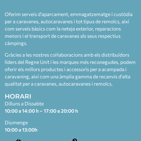
Oferim serveis d'aparcament, emmagatzematge i custòdia
per a caravanes, autocaravanes i tot tipus de remolcs, així
com serveis bàsics com la neteja exterior, reparacions
menors i el transport de caravanes als seus respectius
càmpings.
Gràcies a les nostres col·laboracions amb els distribuïdors
líders del Regne Unit i les marques més reconegudes, podem
oferir els millors productes i accessoris per a acampada i
caravaning, així com una àmplia gamma de recanvis d'alta
qualitat per a caravanes, autocaravanes i remolcs.
HORARI
Dilluns a Dissabte
10:00 a 14:00 h – 17:00 a 20:00 h
Diumenge
10:00 a 13:00h