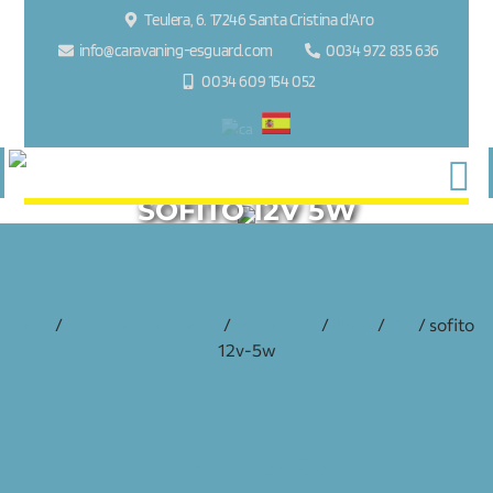
Teulera, 6. 17246 Santa Cristina d'Aro
info@caravaning-esguard.com
0034 972 835 636
0034 609 154 052
SOFITO 12V 5W
inici
/
accessoris i recanvis
/
electricitat
/
llums
/
12v
/ sofito
12v-5w
SOFITO 12V 5W