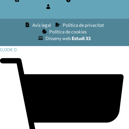
Termes i condicions
Preguntes freqüents
El meu compte
Avís legal
Política de privacitat
Política de cookies
Disseny web
Estudi 33
0,00
€
0