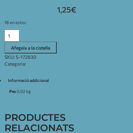
1,25
€
18 en estoc
Afegeix a la cistella
SKU:
S-172830
Categoria:
12V
Informació addicional
Pes
0,02 kg
PRODUCTES
RELACIONATS