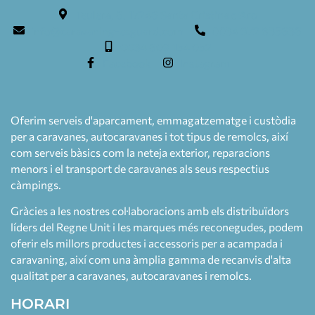
Teulera, 6. 17246 Santa Cristina d'Aro
info@caravaning-esguard.com
0034 972 835636
0034 609 154 052
Facebook
Instagram
Oferim serveis d'aparcament, emmagatzematge i custòdia
per a caravanes, autocaravanes i tot tipus de remolcs, així
com serveis bàsics com la neteja exterior, reparacions
menors i el transport de caravanes als seus respectius
càmpings.
Gràcies a les nostres col·laboracions amb els distribuïdors
líders del Regne Unit i les marques més reconegudes, podem
oferir els millors productes i accessoris per a acampada i
caravaning, així com una àmplia gamma de recanvis d'alta
qualitat per a caravanes, autocaravanes i remolcs.
HORARI