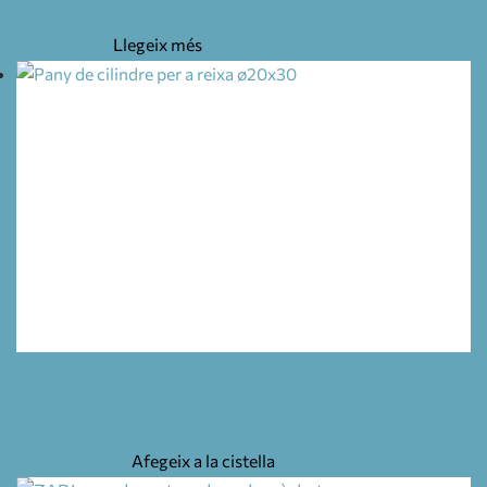
1,65
€
Llegeix més
PANY DE CILINDRE PER A REIXA Ø20×30
14,50
€
Afegeix a la cistella