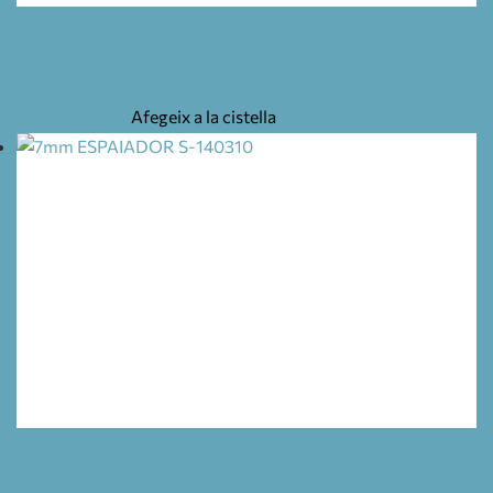
ZADI 9225 CÒPIA DE CLAU
17,00
€
Afegeix a la cistella
7MM ESPAIADOR S-140310