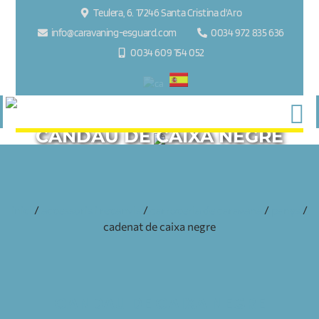
Teulera, 6. 17246 Santa Cristina d'Aro
info@caravaning-esguard.com
0034 972 835 636
0034 609 154 052
CANDAU DE CAIXA NEGRE
inici
/
accessoris i recanvis
/
carroceria de caravana
/
panys
/
cadenat de caixa negre
CANDAU DE CAIXA NEGRE