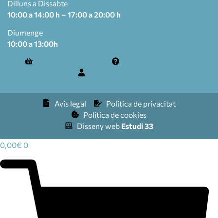
Dilluns a Dissabte
10:00 a 14:00 h – 17:00 a 20:00 h
Diumenge
10:00 a 13:00h
Termes i condicions
Preguntes freqüents
El meu compte
Avís legal
Política de privacitat
Política de cookies
Disseny web
Estudi 33
0,00
€
0