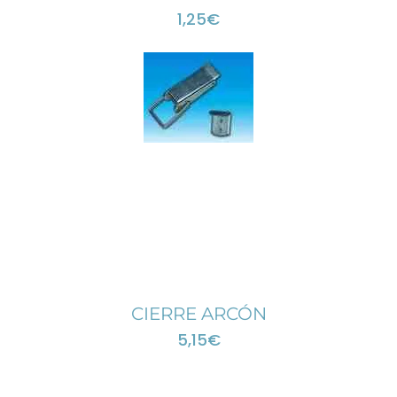
1,25
€
CIERRE ARCÓN
5,15
€