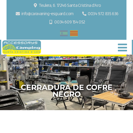
Teulera, 6. 17246 Santa Cristina d'Aro
info@caravaning-esguard.com
0034 972 835 636
0034 609 154 052
CERRADURA DE COFRE
NEGRO