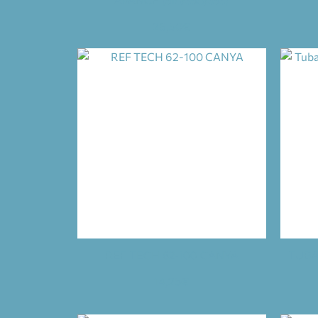
AVANCÉ (518/398/353)
26,50
€
REF TECH 62-100 CANYA
TUBA
14,25
€