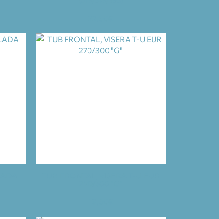
(518/318/395)
22,50
€
LADA
TUB FRONTAL, VISERA T-U EUR
270/300 "G"
19,30
€