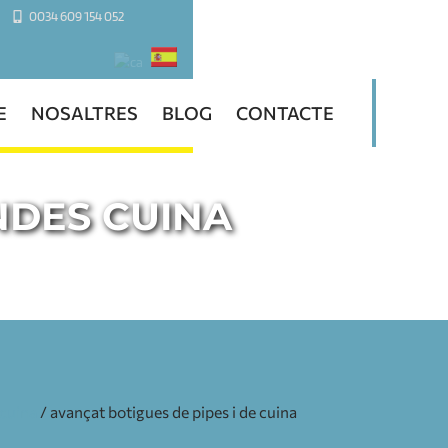
0034 609 154 052
E
NOSALTRES
BLOG
CONTACTE
NDES CUINA
 cuina
/ avançat botigues de pipes i de cuina