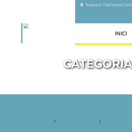
Teulera, 6. 17246 Santa Crist
INICI
CATEGORIA
inici
/
accessoris i recanvis
/
porxos, modul