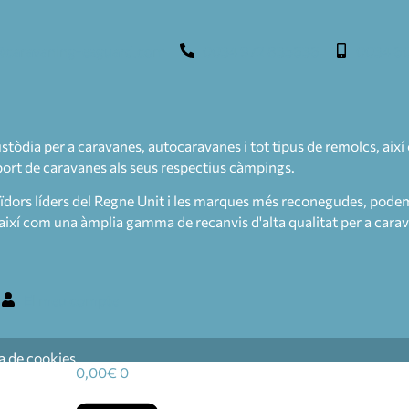
@caravaning-esguard.com
0034 972 835636
0034 60
dia per a caravanes, autocaravanes i tot tipus de remolcs, així 
sport de caravanes als seus respectius càmpings.
uïdors líders del Regne Unit i les marques més reconegudes, podem 
així com una àmplia gamma de recanvis d'alta qualitat per a cara
El meu compte
ca de cookies
0,00
€
0