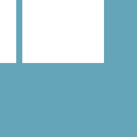
ANYA
PRENOX CAMA DE REFORÇ 235
M
CM (ESQUERRA)
19,25
€