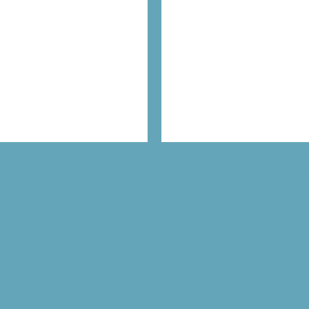
NOX FRONTAL CAIXA DE
PRENOX CÀIXA DE VENT
VENTANES 237–325 CM
FRONTAL 130–220 C
26,75
€
19,65
€