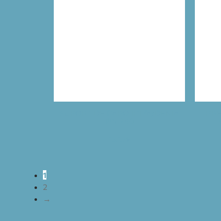
SUPORT DE CAPÓ IBIZA/DENIA
PRE
185–240
13,15
€
1
2
→