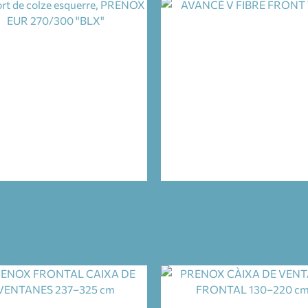
RT DE COLZE ESQUERRE,
AVANCÉ V FIBRE FRONT 
NOX EUR 270/300 "BLX"
31,15
€
21,85
€