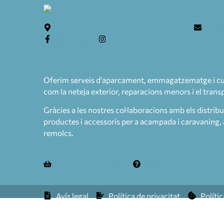
Teulera, 6. 17246 Santa Cristina d'Aro
info
Facebook
Instagram
Oferim serveis d'aparcament, emmagatzematge i custò
com la neteja exterior, reparacions menors i el tran
Gràcies a les nostres col·laboracions amb els distrib
productes i accessoris per a acampada i caravaning, 
remolcs.
Termes i condicions
Preguntes freqüents
Avís legal
Política de privacitat
Políti