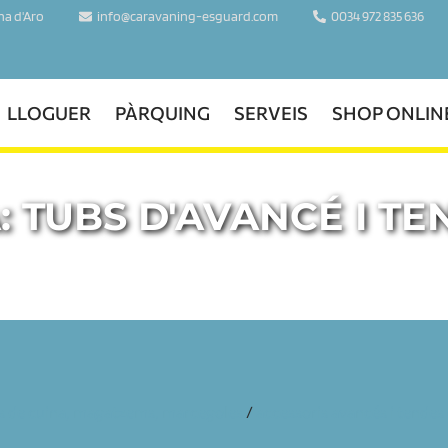
ina d'Aro
info@caravaning-esguard.com
0034 972 835 636
LLOGUER
PÀRQUING
SERVEIS
SHOP ONLIN
:
TUBS D'AVANCÉ I TE
s de cuina, magatzems, marcegoles
/
accessoris avancés i tendes