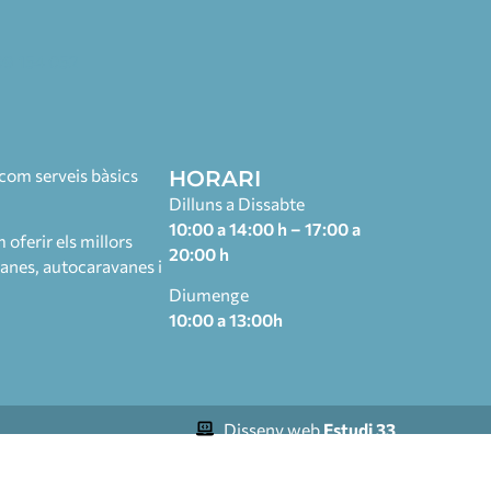
9 154 052
com serveis bàsics
HORARI
Dilluns a Dissabte
10:00 a 14:00 h – 17:00 a
oferir els millors
20:00 h
vanes, autocaravanes i
Diumenge
10:00 a 13:00h
Disseny web
Estudi 33