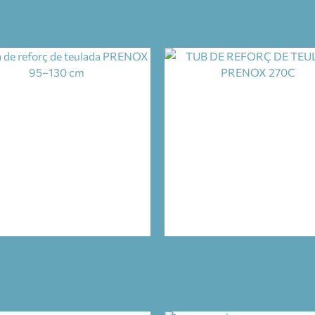
VISOR LATERAL (640)
(520/372)
8,75
€
19,25
€
 DE REFORÇ DE TEULADA
TUB DE REFORÇ DE TEU
PRENOX 95–130 CM
PRENOX 270C
14,75
€
24,85
€