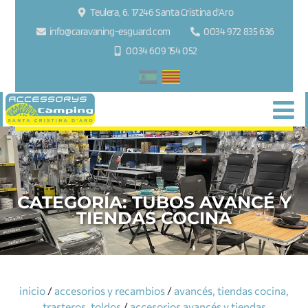
Teulera, 6. 17246 Santa Cristina d'Aro
info@caravaning-esguard.com
0034 972 835 636
0034 609 154 052
CATEGORÍA:
TUBOS AVANCÉ Y
TIENDAS COCINA
inicio
/
accesorios y recambios
/
avancés, tiendas cocina,
trasteros, toldos
/
accesorios avancés y tiendas