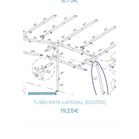
8,75
€
TUBO PATA LATERAL (520/372)
19,25
€