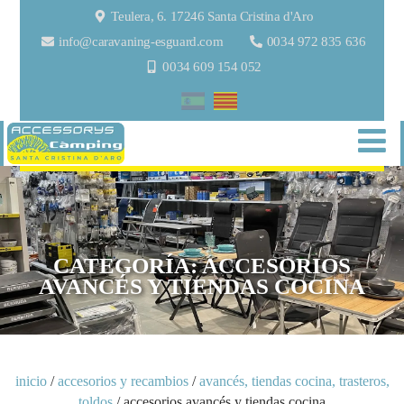
Teulera, 6. 17246 Santa Cristina d'Aro
info@caravaning-esguard.com
0034 972 835 636
0034 609 154 052
CATEGORÍA:
ACCESORIOS
AVANCÉS Y TIENDAS COCINA
inicio
/
accesorios y recambios
/
avancés, tiendas cocina, trasteros,
toldos
/ accesorios avancés y tiendas cocina