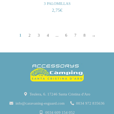
3 PALOMILLAS
2,75
€
1
2
3
4
...
6
7
8
→
Teulera, 6. 17246 Santa Cristina d'Aro
info@caravaning-esguard.com
0034 972 835636
0034 609 154 052