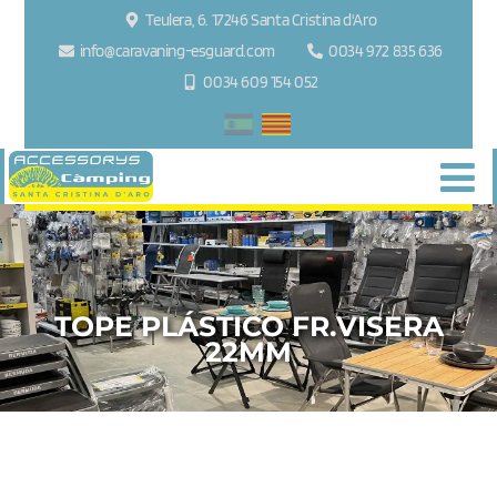
Teulera, 6. 17246 Santa Cristina d'Aro
info@caravaning-esguard.com
0034 972 835 636
0034 609 154 052
TOPE PLÁSTICO FR.VISERA
22MM