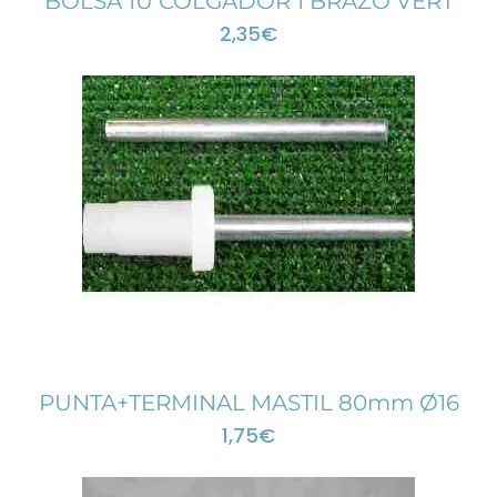
BOLSA 1U COLGADOR 1 BRAZO VERT
2,35
€
PUNTA+TERMINAL MASTIL 80mm Ø16
1,75
€