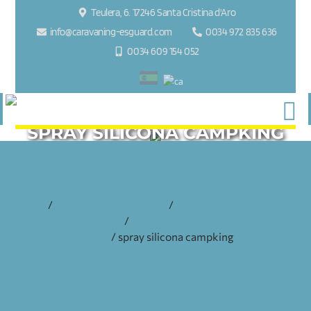
Teulera, 6. 17246 Santa Cristina d'Aro
info@caravaning-esguard.com
0034 972 835 636
0034 609 154 052
SPRAY SILICONA CAMPKING
inicio
/
accesorios y recambios
/
avancés, tiendas cocina,
trasteros, toldos
/
accesorios avancés y tiendas
cocina
/ spray silicona campking