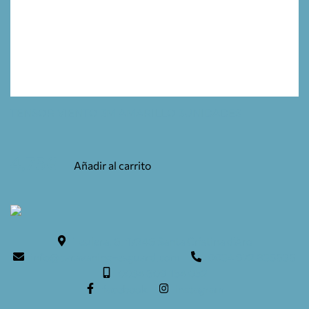
TENSOR VIENTO 3M AMARILLO 3UNIDADES
4,75
€
Añadir al carrito
Teulera, 6. 17246 Santa Cristina d'Aro
info@caravaning-esguard.com
0034 972 835636
0034 609 154 052
facebook
instagram