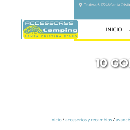
Teulera, 6. 17246 Santa Crist
INICIO
10 G
inicio
/
accesorios y recambios
/
avancés