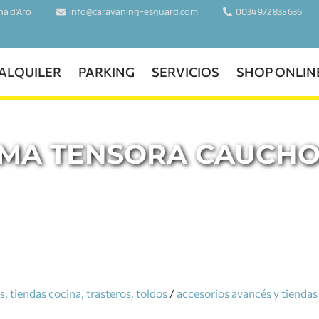
ina d'Aro
info@caravaning-esguard.com
0034 972 835 636
ALQUILER
PARKING
SERVICIOS
SHOP ONLIN
OMA TENSORA CAUCHO 
, tiendas cocina, trasteros, toldos
/
accesorios avancés y tiendas