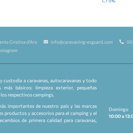
1,75
€
anta Cristina d'Aro
info@caravaning-esguard.com
00
nstagram
y custodia a caravanas, autocaravanas y todo
 más básicos: limpieza exterior, pequeñas
a los respectivos campings.
más importantes de nuestro país y las marcas
Domingo
 productos y accesorios para el camping y el
10:00 a 13:
cambios de primera calidad para caravanas,