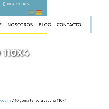
0034 609 154 052
E
NOSOTROS
BLOG
CONTACTO
110X4
 cocina
/ 10 goma tensora caucho 110x4