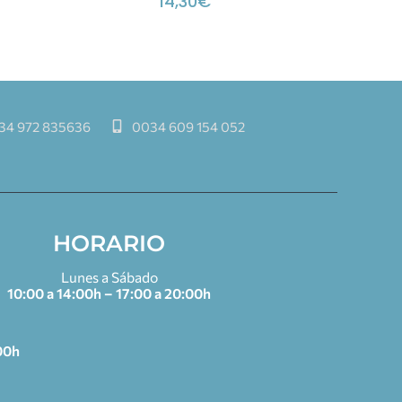
14,30
€
34 972 835636
0034 609 154 052
HORARIO
Lunes a Sábado
10:00 a 14:00h – 17:00 a 20:00h
00h