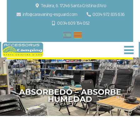
Teulera, 6. 17246 Santa Cristina d'Aro
info@caravaning-esguard.com
0034 972 835 636
0034 609 154 052
ABSORBEDÓ – ABSORBE
HUMEDAD