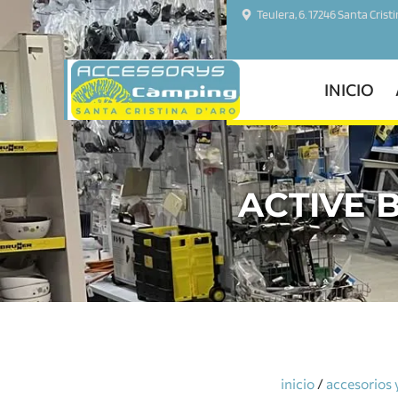
Teulera, 6. 17246 Santa Crist
INICIO
ACTIVE 
inicio
/
accesorios 