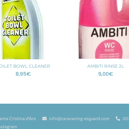
OILET BOWL CLEANER
AMBITI RINSE 2L
8,95
€
9,00
€
anta Cristina d'Aro
info@caravaning-esguard.com
00
nstagram