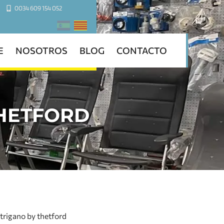
0034 609 154 052
E
NOSOTROS
BLOG
CONTACTO
THETFORD
 trigano by thetford