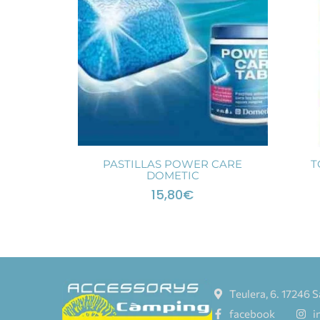
PASTILLAS POWER CARE
T
DOMETIC
15,80
€
Teulera, 6. 17246 S
facebook
i