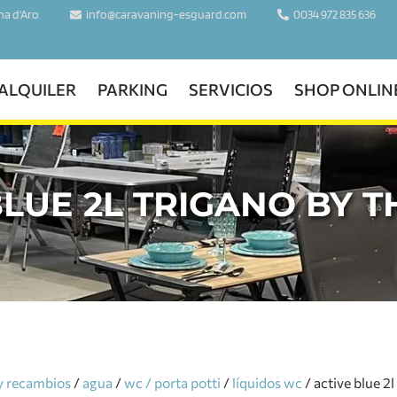
ina d'Aro
info@caravaning-esguard.com
0034 972 835 636
ALQUILER
PARKING
SERVICIOS
SHOP ONLIN
BLUE 2L TRIGANO BY 
y recambios
/
agua
/
wc / porta potti
/
líquidos wc
/ active blue 2l