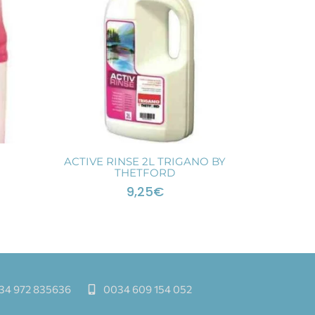
ACTIVE RINSE 2L TRIGANO BY
THETFORD
9,25
€
34 972 835636
0034 609 154 052