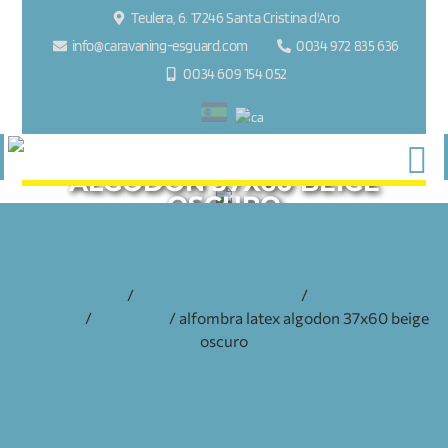
Teulera, 6. 17246 Santa Cristina d'Aro
info@caravaning-esguard.com
0034 972 835 636
0034 609 154 052
ALFOMBRA LATEX
ALGODON 37X60 BEIGE
OSCURO
inicio
/
accesorios y recambios
/
interior
caravana
/
alfombras
/ alfombra latex algodon 37x60 beige
oscuro