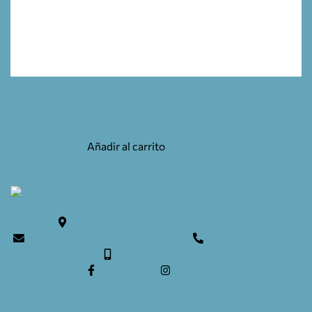
ALFOMBRA LATEX ALGODON 75X50 BEIGE
34,30
€
Añadir al carrito
Teulera, 6. 17246 Santa Cristina d'Aro
info@caravaning-esguard.com
0034 972 835636
0034 609 154 052
facebook
instagram