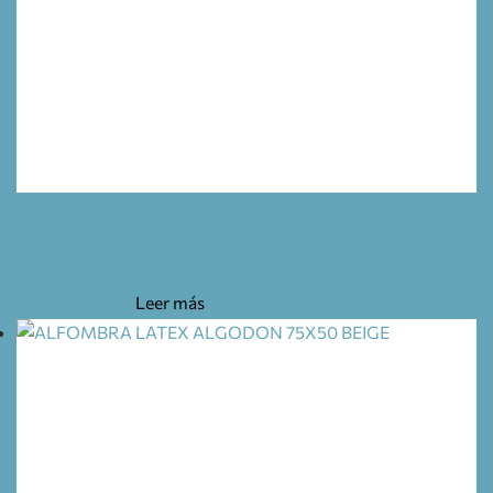
PRIMA 800GR/M2 ALGODON/MICRO-
56,25
€
Leer más