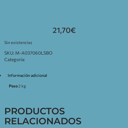
ALFOMBRA LATEX ALGODON 37X60
BEIGE OSCURO
21,70
€
Sin existencias
SKU:
M-A037060LSBO
Categoría:
ALFOMBRAS
Información adicional
Peso
2 kg
PRODUCTOS
RELACIONADOS