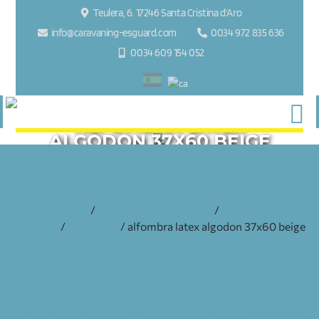
Teulera, 6. 17246 Santa Cristina d'Aro
info@caravaning-esguard.com
0034 972 835 636
0034 609 154 052
ALFOMBRA LATEX
ALGODON 37X60 BEIGE
inicio
/
accesorios y recambios
/
interior
caravana
/
alfombras
/ alfombra latex algodon 37x60 beige