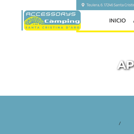
Teulera, 6. 17246 Santa Crist
INICIO
AP
inicio
/
acces