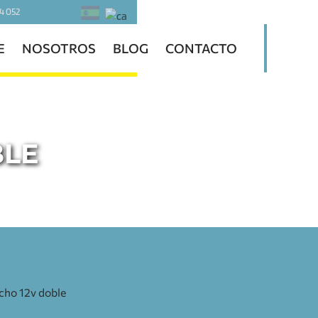
4 052
E
NOSOTROS
BLOG
CONTACTO
BLE
echo 12v doble