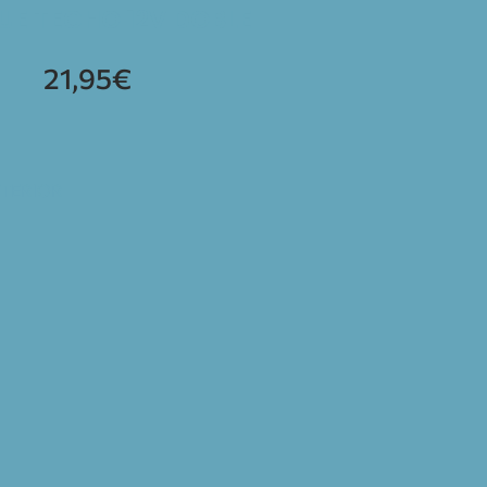
UE TECHO 12V DOBLE
21,95
€
NTERIOR