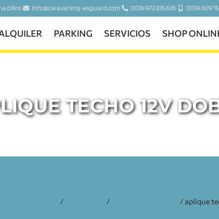
ina d'Aro
info@caravaning-esguard.com
0034 972 835 636
0034 609 15
ALQUILER
PARKING
SERVICIOS
SHOP ONLIN
LIQUE TECHO 12V DO
orios y recambios
/
electricidad
/
iluminación interior
/ aplique t