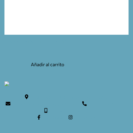
BLOQUEADOR PUERTA BB
6,10
€
Añadir al carrito
Teulera, 6. 17246 Santa Cristina d'Aro
info@caravaning-esguard.com
0034 972 835636
0034 609 154 052
facebook
instagram