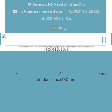
Teulera, 6. 17246 Santa Cristina d'Aro
info@caravaning-esguard.com
0034 972 835 636
0034 609 154 052
ASA TIRADOR BLANCA
180MM
inicio
/
accesorios y recambios
/
carroceria caravanas
/ asa
tirador blanca 180mm
ASA TIRADOR BLANCA 180MM