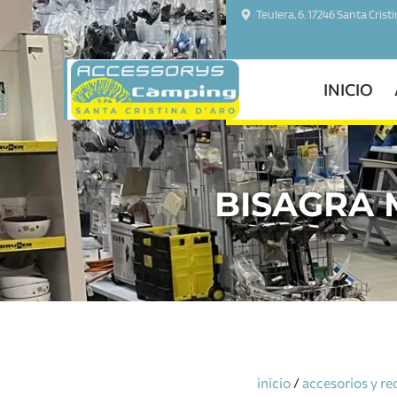
Teulera, 6. 17246 Santa Crist
INICIO
BISAGRA 
inicio
/
accesorios y r