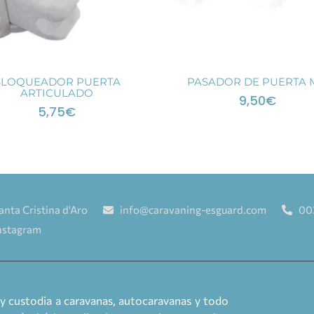
BLOQUEADOR PUERTA
PASADOR DE PUERTA 
ARTICULADO
9,50
€
5,75
€
anta Cristina d'Aro
info@caravaning-esguard.com
00
nstagram
y custodia a caravanas, autocaravanas y todo