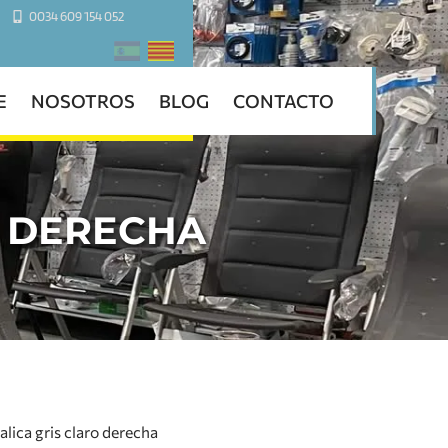
0034 609 154 052
E
NOSOTROS
BLOG
CONTACTO
O DERECHA
alica gris claro derecha