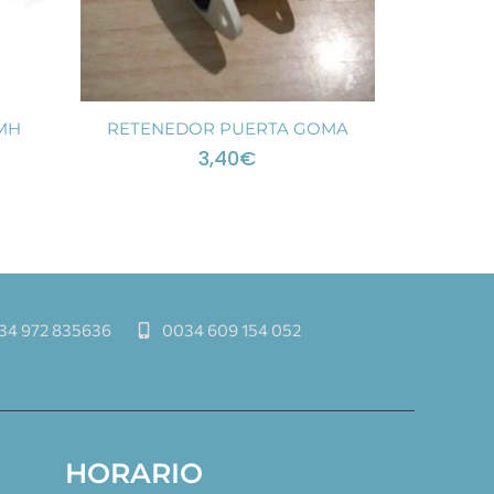
MH
RETENEDOR PUERTA GOMA
3,40
€
34 972 835636
0034 609 154 052
HORARIO