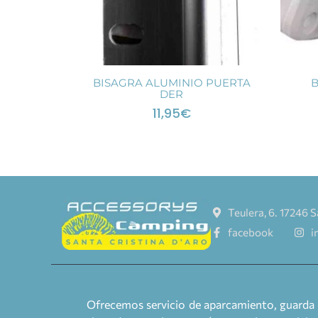
BISAGRA ALUMINIO PUERTA
DER
11,95
€
Teulera, 6. 17246 S
facebook
i
Ofrecemos servicio de aparcamiento, guarda 