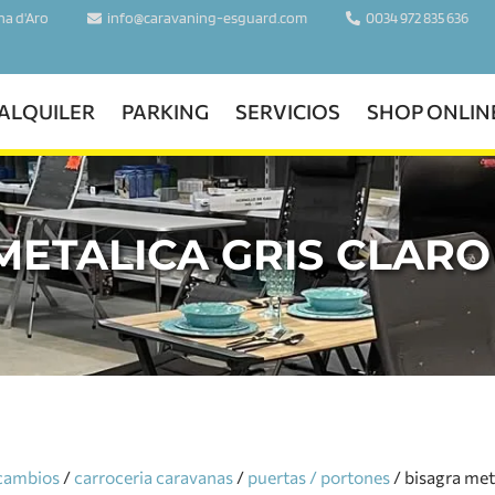
ina d'Aro
info@caravaning-esguard.com
0034 972 835 636
ALQUILER
PARKING
SERVICIOS
SHOP ONLIN
METALICA GRIS CLAR
ecambios
/
carroceria caravanas
/
puertas / portones
/ bisagra met