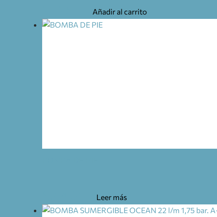
27,25
€
Añadir al carrito
BOMBA DE PIE
69,40
€
Leer más