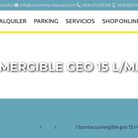
ina d'Aro
info@caravaning-esguard.com
0034 972 835 636
0034 609 15
ALQUILER
PARKING
SERVICIOS
SHOP ONLIN
ERGIBLE GEO 15 L/MI
sorios y recambios
/
agua
/
bombas
/ bomba sumergible geo 15 l/