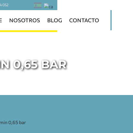
4 052
E
NOSOTROS
BLOG
CONTACTO
N 0,65 BAR
min 0,65 bar