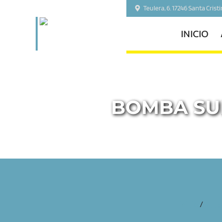
Teulera, 6. 17246 Santa Crist
INICIO
BOMBA SUM
inicio
/
acce