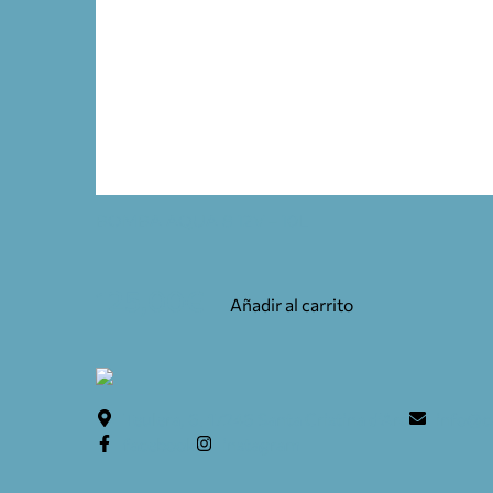
BOMBA AQUA 8 12V – 10L
125,00
€
Añadir al carrito
Teulera, 6. 17246 Santa Cristina d'Aro
info@c
facebook
instagram