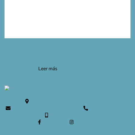
BOMBA DE PIE
69,40
€
Leer más
Teulera, 6. 17246 Santa Cristina d'Aro
info@caravaning-esguard.com
0034 972 835636
0034 609 154 052
facebook
instagram