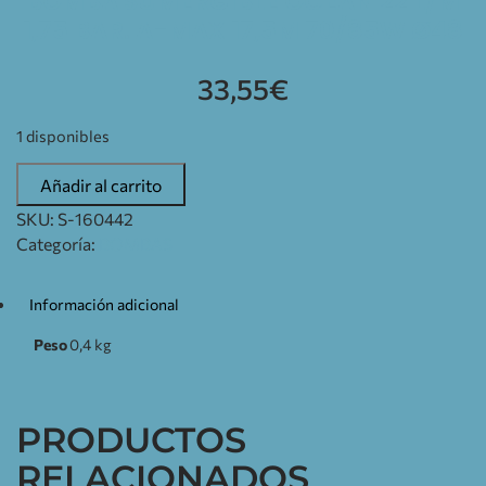
BOMBA SUMERGIBLE OCEAN 22 L/M
1,75 BAR. A-MAX 17,5M 70/85W Ø48
33,55
€
1 disponibles
Añadir al carrito
SKU:
S-160442
Categoría:
BOMBAS
Información adicional
Peso
0,4 kg
PRODUCTOS
RELACIONADOS