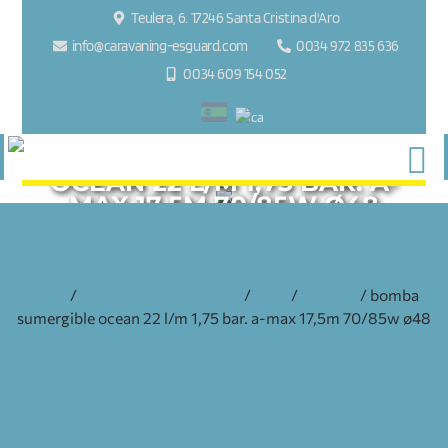
Teulera, 6. 17246 Santa Cristina d'Aro
info@caravaning-esguard.com
0034 972 835 636
0034 609 154 052
BOMBA SUMERGIBLE
OCEAN 22 L/M 1,75 BAR. A-
MAX 17,5M 70/85W Ø48
inicio
/
accesorios y recambios
/
agua
/
bombas
/ bomba
sumergible ocean 22 l/m 1,75 bar. a-max 17,5m 70/85w ø48