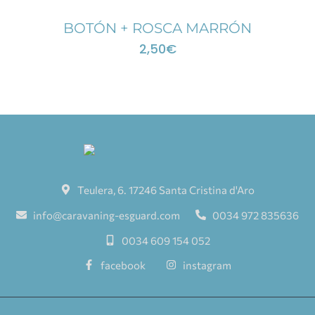
BOTÓN + ROSCA MARRÓN
2,50
€
Teulera, 6. 17246 Santa Cristina d'Aro
info@caravaning-esguard.com
0034 972 835636
0034 609 154 052
facebook
instagram