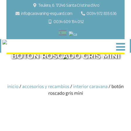
Teulera, 6. 17246 Santa Cristina d'Aro
info@caravaning-esguard.com
0034 972 835 636
0034 609 154 052
BOTÓN ROSCADO GRIS MINI
inicio
/
accesorios y recambios
/
interior caravana
/ botón
roscado gris mini