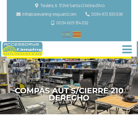
Teulera, 6. 17246 Santa Cristina d'Aro
info@caravaning-esguard.com
0034 972 835 636
0034 609 154 052
COMPÁS AUT S/CIERRE 210
DERECHO