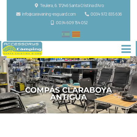
Teulera, 6. 17246 Santa Cristina d'Aro
info@caravaning-esguard.com
0034 972 835 636
0034 609 154 052
COMPÁS CLARABOYA
ANTIGUA