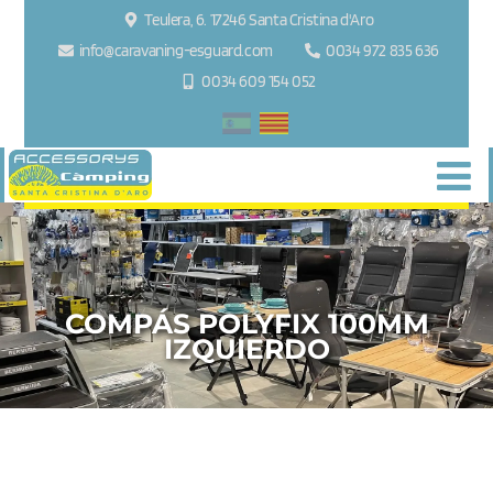
Teulera, 6. 17246 Santa Cristina d'Aro
info@caravaning-esguard.com
0034 972 835 636
0034 609 154 052
COMPÁS POLYFIX 100MM
IZQUIERDO