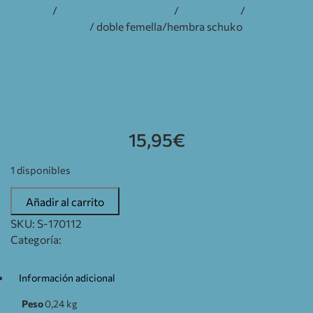
inicio
/
accesorios y recambios
/
electricidad
/
schuko -
cee
/ doble femella/hembra schuko
DOBLE FEMELLA/HEMBRA SCHUKO
15,95
€
1 disponibles
Añadir al carrito
SKU:
S-170112
Categoría:
SCHUKO - CEE
Información adicional
Peso
0,24 kg