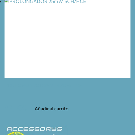
PROLONGADOR 25M M SCH/F CE
47,10
€
Añadir al carrito