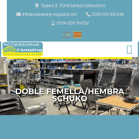
Teulera, 6. 17246 Santa Cristina d'Aro
info@caravaning-esguard.com
0034 972 835 636
0034 609 154 052
DOBLE FEMELLA/HEMBRA
SCHUKO