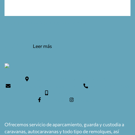
BASE HEMBRA 7 POLOS ALUMINIO
9,95
€
Leer más
Teulera, 6. 17246 Santa Cristina d'Aro
info@caravaning-esguard.com
0034 972 835636
0034 609 154 052
facebook
instagram
Ofrecemos servicio de aparcamiento, guarda y custodia a
caravanas, autocaravanas y todo tipo de remolques, así