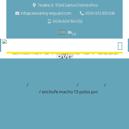
Teulera, 6. 17246 Santa Cristina d'Aro
info@caravaning-esguard.com
0034 972 835 636
0034 609 154 052
ENCHUFE MACHO 13 POLOS
PVC
inicio
/
accesorios y recambios
/
electricidad
/
7p -
13p
/ enchufe macho 13 polos pvc
ENCHUFE MACHO 13 POLOS PVC