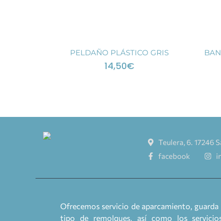
PELDAÑO PLÁSTICO GRIS
BAN
14,50
€
Teulera, 6. 17246 S
facebook
i
Ofrecemos servicio de aparcamiento, guarda 
tipo de remolques, así como los servicios