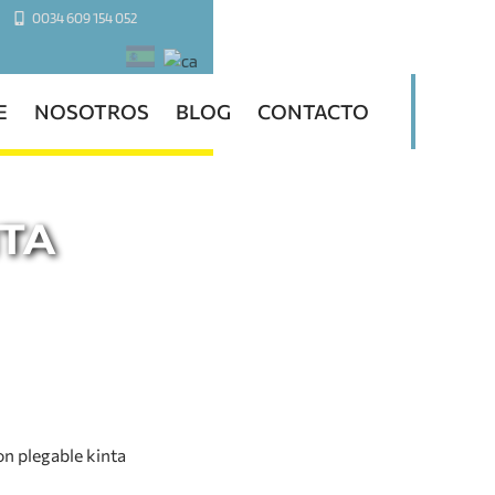
0034 609 154 052
E
NOSOTROS
BLOG
CONTACTO
NTA
on plegable kinta