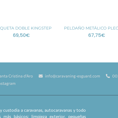
QUETA DOBLE KINGSTEP
PELDAÑO METÁLICO PLE
69,50
€
67,75
€
anta Cristina d'Aro
info@caravaning-esguard.com
00
nstagram
y custodia a caravanas, autocaravanas y todo
 más básicos: limpieza exterior, pequeñas