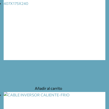
BATERIA FULL CYCLING AGM VECHLINE 135AH
407X175X240
305,00
€
Añadir al carrito