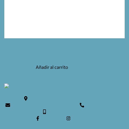
ALIMENTADOR 220-12V 3A
69,35
€
Añadir al carrito
Teulera, 6. 17246 Santa Cristina d'Aro
info@caravaning-esguard.com
0034 972 835636
0034 609 154 052
facebook
instagram