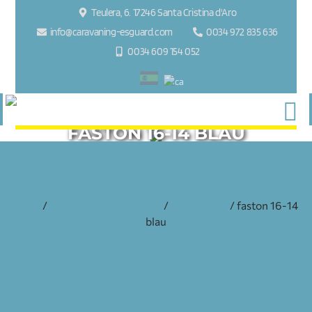
Teulera, 6. 17246 Santa Cristina d'Aro
info@caravaning-esguard.com
0034 972 835 636
0034 609 154 052
FASTON 16-14 BLAU
inicio
/
accesorios y recambios
/
electricidad
/ faston 16-14
blau
FASTON 16-14 BLAU