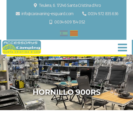
Teulera, 6. 17246 Santa Cristina d'Aro
info@caravaning-esguard.com
0034 972 835 636
0034 609 154 052
HORNILLO 900RS