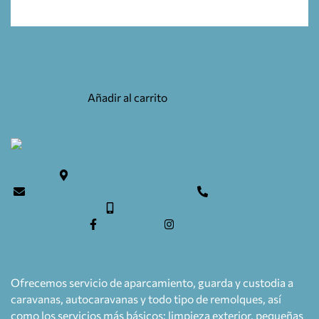
LINTERNA JUPITER RECARGABLE
32,45
€
Añadir al carrito
Teulera, 6. 17246 Santa Cristina d'Aro
info@caravaning-esguard.com
0034 972 835636
0034 609 154 052
facebook
instagram
Ofrecemos servicio de aparcamiento, guarda y custodia a
caravanas, autocaravanas y todo tipo de remolques, así
como los servicios más básicos: limpieza exterior, pequeñas