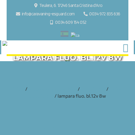
Teulera, 6. 17246 Santa Cristina d'Aro
info@caravaning-esguard.com
0034 972 835 636
0034 609 154 052
LAMPARA FLUO. BL.12V 8W
inicio
/
accesorios y recambios
/
electricidad
/
varios
electricidad
/ lampara fluo. bl.12v 8w
LAMPARA FLUO. BL.12V 8W