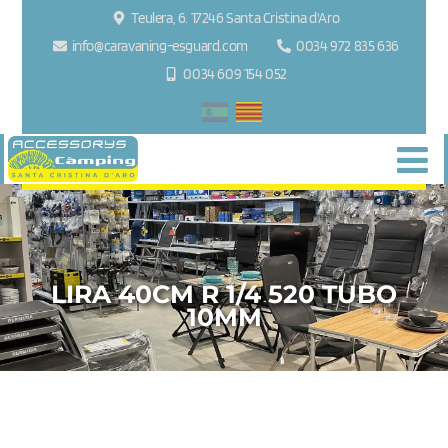
Teulera, 6. 17246 Santa Cristina d'Aro
info@caravaning-esguard.com
0034 972 835 636
0034 609 154 052
LIRA 40CM R 1/4 520 TUBO
10MM