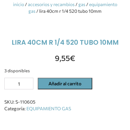
inicio
/
accesorios y recambios
/
gas
/
equipamiento
gas
/ lira 40cm r 1/4 520 tubo 10mm
LIRA 40CM R 1/4 520 TUBO 10MM
9,55
€
3 disponibles
Añadir al carrito
SKU:
S-110605
Categoría:
EQUIPAMIENTO GAS