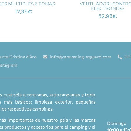
SES MULTIPLES 6 TOMAS
VENTILADOR+CONTR
ELECTRONICO
12,35
€
52,95
€
anta Cristina d'Aro
info@caravaning-esguard.com
00
nstagram
y custodia a caravanas, autocaravanas y todo
 más básicos: limpieza exterior, pequeñas
a los respectivos campings.
más importantes de nuestro país y las marcas
Domingo
 productos y accesorios para el camping y el
10:00 a 13: