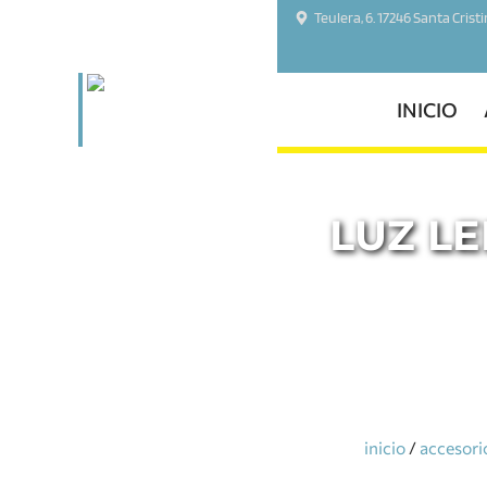
Teulera, 6. 17246 Santa Crist
INICIO
LUZ L
inicio
/
accesori