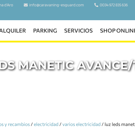
ina d'Aro
info@caravaning-esguard.com
0034 972 835 636
ALQUILER
PARKING
SERVICIOS
SHOP ONLIN
EDS MANETIC AVANCE/
os y recambios
/
electricidad
/
varios electricidad
/ luz leds manet