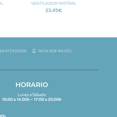
OL
VENTILADOR MISTRAL
23,45
€
34 972 835636
0034 609 154 052
HORARIO
Lunes a Sábado
10:00 a 14:00h – 17:00 a 20:00h
00h