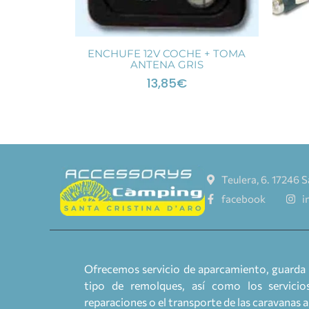
ENCHUFE 12V COCHE + TOMA
ANTENA GRIS
13,85
€
Teulera, 6. 17246 S
facebook
i
Ofrecemos servicio de aparcamiento, guarda 
tipo de remolques, así como los servicios
reparaciones o el transporte de las caravanas 