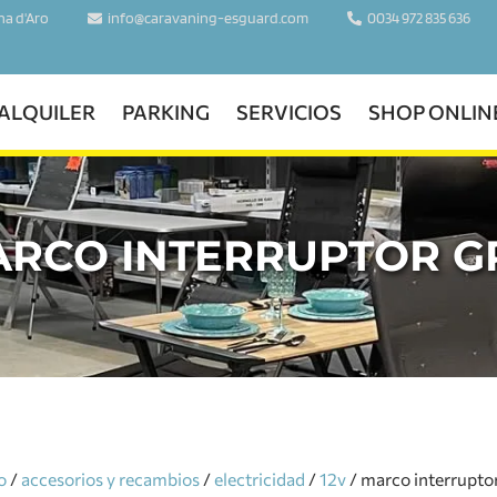
ina d'Aro
info@caravaning-esguard.com
0034 972 835 636
ALQUILER
PARKING
SERVICIOS
SHOP ONLIN
RCO INTERRUPTOR G
o
/
accesorios y recambios
/
electricidad
/
12v
/ marco interruptor