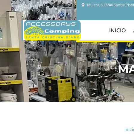
Teulera, 6. 17246 Santa Crist
INICIO
MA
inici