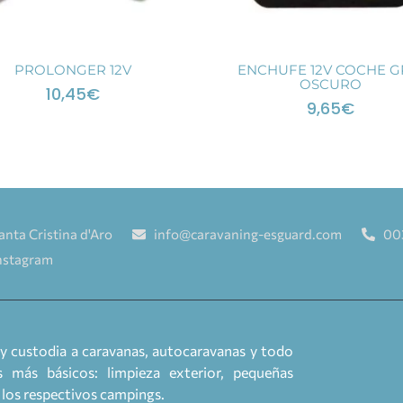
PROLONGER 12V
ENCHUFE 12V COCHE G
OSCURO
10,45
€
9,65
€
anta Cristina d'Aro
info@caravaning-esguard.com
00
nstagram
y custodia a caravanas, autocaravanas y todo
 más básicos: limpieza exterior, pequeñas
a los respectivos campings.