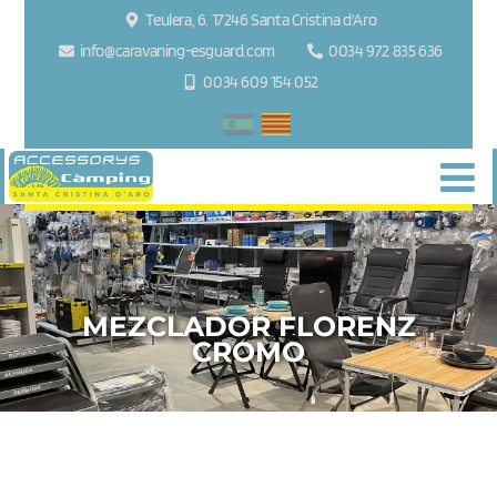
Teulera, 6. 17246 Santa Cristina d'Aro
info@caravaning-esguard.com
0034 972 835 636
0034 609 154 052
MEZCLADOR FLORENZ
CROMO