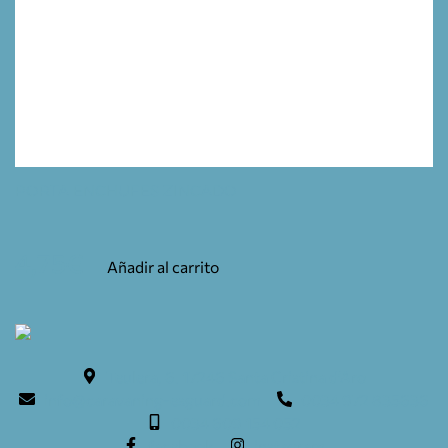
PORTA ENCHUFES ZINCADO
4,75
€
Añadir al carrito
Teulera, 6. 17246 Santa Cristina d'Aro
info@caravaning-esguard.com
0034 972 835636
0034 609 154 052
facebook
instagram