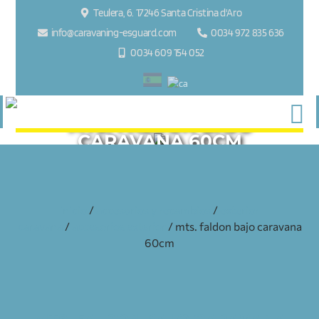
Teulera, 6. 17246 Santa Cristina d'Aro
info@caravaning-esguard.com
0034 972 835 636
0034 609 154 052
MTS. FALDON BAJO
CARAVANA 60CM
inicio
/
accesorios y recambios
/
exterior
caravana
/
accesorios exterior
/ mts. faldon bajo caravana
60cm