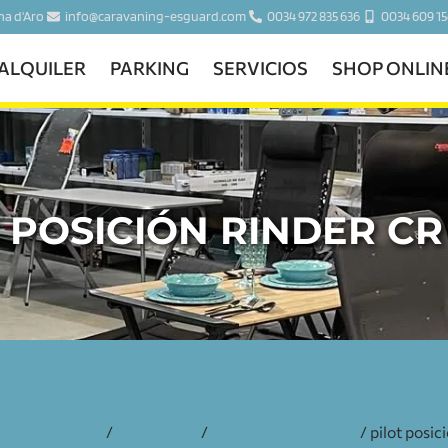
ina d'Aro
info@caravaning-esguard.com
0034 972 835 636
0034 609 15
ALQUILER
PARKING
SERVICIOS
SHOP ONLIN
 POSICIÓN RINDER C
ios y recambios
/
electricidad
/
pilotos y reflectantes
/ pilot posici