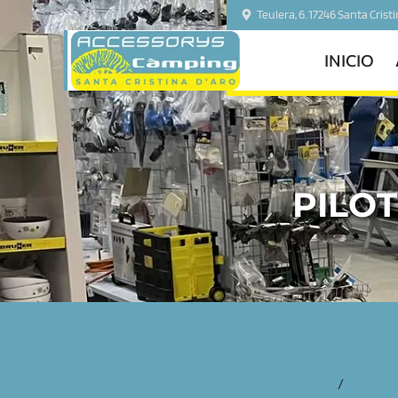
Teulera, 6. 17246 Santa Crist
INICIO
PILOT
inicio
/
accesor