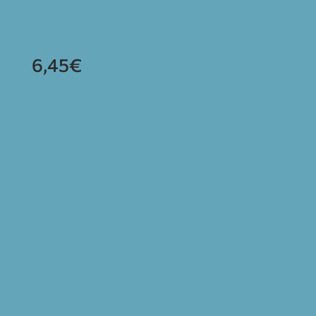
SICIÓN RINDER CR ROJO
6,45
€
LECTANTES