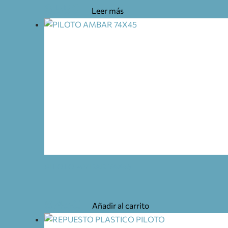
6,55
€
Leer más
PILOTO AMBAR 74X45
8,45
€
Añadir al carrito