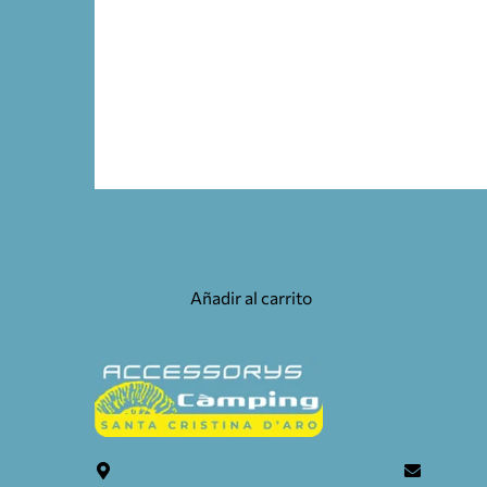
REFLECTANTE CIRCULAR AMARILLO ATORNIL
1,25
€
Añadir al carrito
Teulera, 6. 17246 Santa Cristina d'Aro
info@c