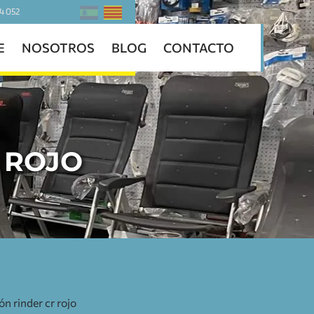
4 052
E
NOSOTROS
BLOG
CONTACTO
R ROJO
ón rinder cr rojo