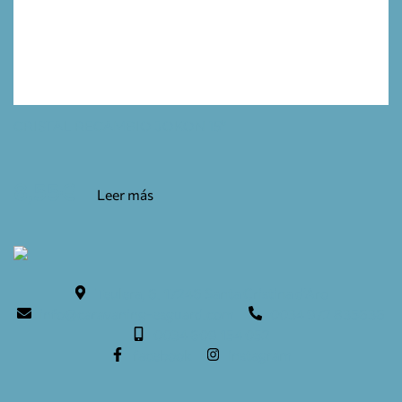
CRISTAL RECAMBIO JOKON 15º
8,55
€
Leer más
Teulera, 6. 17246 Santa Cristina d'Aro
info@caravaning-esguard.com
0034 972 835636
0034 609 154 052
facebook
instagram