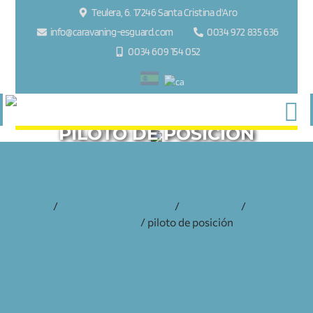
Teulera, 6. 17246 Santa Cristina d'Aro
info@caravaning-esguard.com
0034 972 835 636
0034 609 154 052
PILOTO DE POSICIÓN
inicio
/
accesorios y recambios
/
electricidad
/
pilotos y
reflectantes
/ piloto de posición
PILOTO DE POSICIÓN