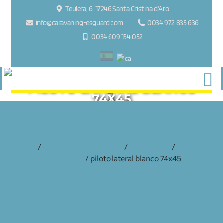
Teulera, 6. 17246 Santa Cristina d'Aro
info@caravaning-esguard.com
0034 972 835 636
0034 609 154 052
PILOTO LATERAL BLANCO
74X45
inicio
/
accesorios y recambios
/
electricidad
/
pilotos y
reflectantes
/ piloto lateral blanco 74x45
PILOTO LATERAL BLANCO 74X45