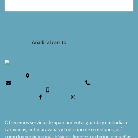
REFLECTANTE CIRCULAR AMARILLO ATORNILLABLE
1,25
€
Añadir al carrito
Teulera, 6. 17246 Santa Cristina d'Aro
info@caravaning-esguard.com
0034 972 835636
0034 609 154 052
facebook
instagram
Ofrecemos servicio de aparcamiento, guarda y custodia a
caravanas, autocaravanas y todo tipo de remolques, así
como los servicios más básicos: limpieza exterior, pequeñas