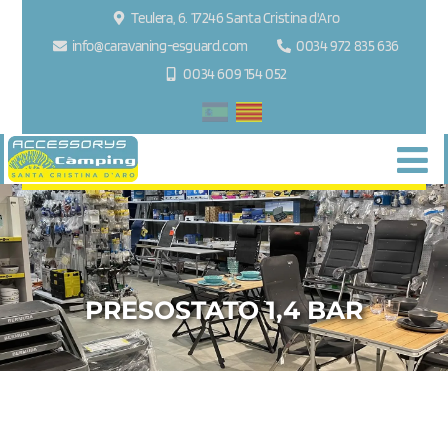
Teulera, 6. 17246 Santa Cristina d'Aro
info@caravaning-esguard.com
0034 972 835 636
0034 609 154 052
PRESOSTATO 1,4 BAR